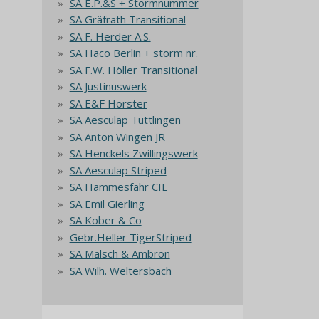
SA E.P.&S + Stormnummer
SA Gräfrath Transitional
SA F. Herder A.S.
SA Haco Berlin + storm nr.
SA F.W. Höller Transitional
SA Justinuswerk
SA E&F Horster
SA Aesculap Tuttlingen
SA Anton Wingen JR
SA Henckels Zwillingswerk
SA Aesculap Striped
SA Hammesfahr CIE
SA Emil Gierling
SA Kober & Co
Gebr.Heller TigerStriped
SA Malsch & Ambron
SA Wilh. Weltersbach