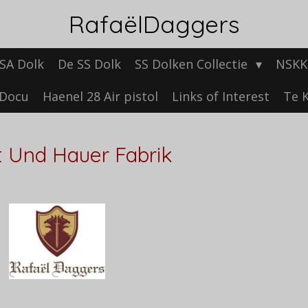
RafaëlDaggers
SA Dolk
De SS Dolk
SS Dolken Collectie
NSKK 
Docu
Haenel 28 Air pistol
Links of Interest
Te K
t Und Hauer Fabrik