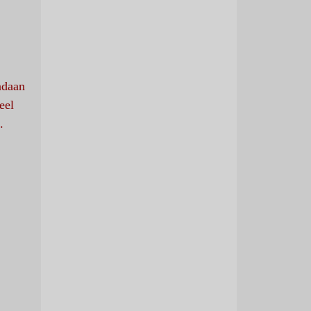
ndaan
eel
.